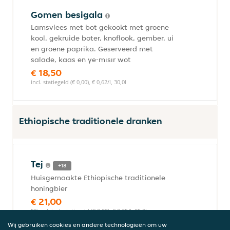
Gomen besigala
Lamsvlees met bot gekookt met groene
kool, gekruide boter, knoflook, gember, ui
en groene paprika. Geserveerd met
salade, kaas en ye-mısır wot
€ 18,50
incl. statiegeld (€ 0,00), € 0,62/l, 30,0l
Ethiopische traditionele dranken
Tej
+18
Huisgemaakte Ethiopische traditionele
honingbier
€ 21,00
5% vol, incl. statiegeld (€ 0,00), € 0,25/l, 85,0l
Wij gebruiken cookies en andere technologieën om uw