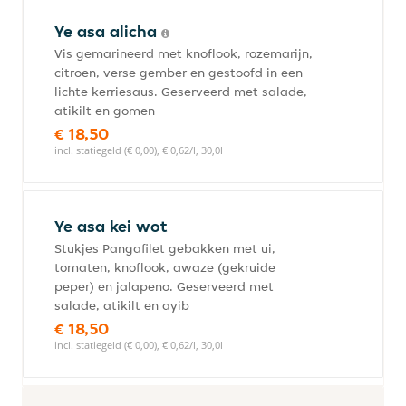
Ye asa alicha
Vis gemarineerd met knoflook, rozemarijn,
citroen, verse gember en gestoofd in een
lichte kerriesaus. Geserveerd met salade,
atikilt en gomen
€ 18,50
incl. statiegeld (€ 0,00), € 0,62/l, 30,0l
Ye asa kei wot
Stukjes Pangafilet gebakken met ui,
tomaten, knoflook, awaze (gekruide
peper) en jalapeno. Geserveerd met
salade, atikilt en ayib
€ 18,50
incl. statiegeld (€ 0,00), € 0,62/l, 30,0l