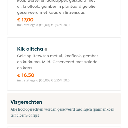
kool, wortel en aardappel, gestoofd met
ui, knoflook, gember in plantaardige olie,
geserveerd met kaas en linzensaus
€ 17,00
incl. statiegeld (€ 0,00), € 0,57/l, 30,0l
Kik alitcha
Gele spliterwten met ui, knoflook, gember
en kurkuma. Mild. Geserveerd met salade
en kaas
€ 16,50
incl. statiegeld (€ 0,00), € 0,55/l, 30,0l
Visgerechten
Alle hoofdgerechten worden geserveerd met injera (pannenkoek
teff bloem) of rijst