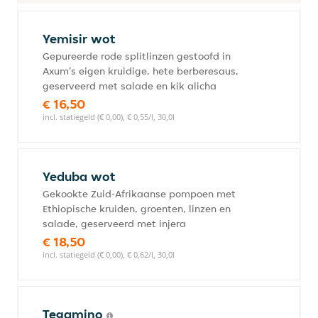
Yemisir wot
Gepureerde rode splitlinzen gestoofd in
Axum's eigen kruidige, hete berberesaus,
geserveerd met salade en kik alicha
€ 16,50
incl. statiegeld (€ 0,00), € 0,55/l, 30,0l
Yeduba wot
Gekookte Zuid-Afrikaanse pompoen met
Ethiopische kruiden, groenten, linzen en
salade, geserveerd met injera
€ 18,50
incl. statiegeld (€ 0,00), € 0,62/l, 30,0l
Tegamino