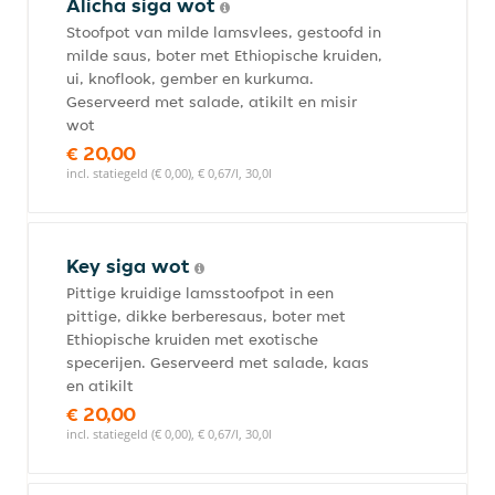
Alicha siga wot
Stoofpot van milde lamsvlees, gestoofd in
milde saus, boter met Ethiopische kruiden,
ui, knoflook, gember en kurkuma.
Geserveerd met salade, atikilt en misir
wot
€ 20,00
incl. statiegeld (€ 0,00), € 0,67/l, 30,0l
Key siga wot
Pittige kruidige lamsstoofpot in een
pittige, dikke berberesaus, boter met
Ethiopische kruiden met exotische
specerijen. Geserveerd met salade, kaas
en atikilt
€ 20,00
incl. statiegeld (€ 0,00), € 0,67/l, 30,0l