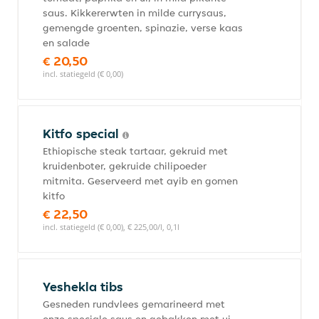
saus. Kikkererwten in milde currysaus,
gemengde groenten, spinazie, verse kaas
en salade
€ 20,50
incl. statiegeld (€ 0,00)
Kitfo special
Ethiopische steak tartaar, gekruid met
kruidenboter, gekruide chilipoeder
mitmita. Geserveerd met ayib en gomen
kitfo
€ 22,50
incl. statiegeld (€ 0,00), € 225,00/l, 0,1l
Yeshekla tibs
Gesneden rundvlees gemarineerd met