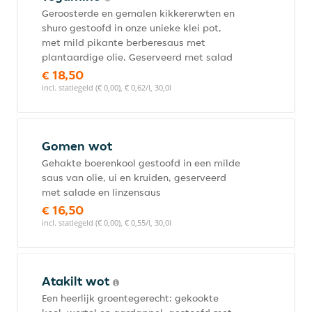
Geroosterde en gemalen kikkererwten en
shuro gestoofd in onze unieke klei pot,
met mild pikante berberesaus met
plantaardige olie. Geserveerd met salad
€ 18,50
incl. statiegeld (€ 0,00), € 0,62/l, 30,0l
Gomen wot
Gehakte boerenkool gestoofd in een milde
saus van olie, ui en kruiden, geserveerd
met salade en linzensaus
€ 16,50
incl. statiegeld (€ 0,00), € 0,55/l, 30,0l
Atakilt wot
Een heerlijk groentegerecht: gekookte