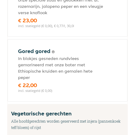
onze speciale saus en gebakken met ui,
rozemarijn, jalapeno peper en een vleugje
verse knoflook
€ 23,00
incl. statiegeld (€ 0,00), € 0,77/l, 30,0l
Gored gored
In blokjes gesneden rundvlees
gemarineerd met onze boter met
Ethiopische kruiden en gemalen hete
peper
€ 22,00
incl. statiegeld (€ 0,00)
Vegetarische gerechten
Alle hoofdgerechten worden geserveerd met injera (pannenkoek
teff bloem) of rijst