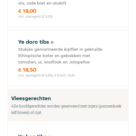
sla, rode biet en atakilt
€ 18,00
incl. statiegeld (€ 0,00)
Ye doro tibs
Stukjes gemarineerde kipfilet in gekruide
Ethiopische boter en gebakken met
tomaten, ui, knoflook en Jalapeños
€ 18,50
incl. statiegeld (€ 0,00), € 0,62/l, 30,0l
Vleesgerechten
Alle hoofdgerechten worden geserveerd met injera (pannenkoek
teff bloem) of rijst