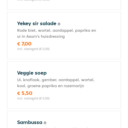
Yekey sir salade
Rode biet, wortel, aardappel, paprika en
ui in Axum's huisdressing
€ 7,00
incl. statiegeld (€ 0,00)
Veggie soep
Ui, knoflook, gember, aardappel, wortel,
kool, groene paprika en rozemarijn
€ 5,50
incl. statiegeld (€ 0,00)
Sambussa