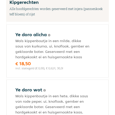
Kipgerechten
Alle hoofdgerechten worden geserveerd met injera (pannenkoek
teff bloem) of rijst
Ye doro alicha
Mals kippenboutje in een milde, dikke
saus van kurkuma, ui, knoflook, gember en
geklaarde boter. Geserveerd met een
hardgekookt ei en huisgemaakte kaas
€ 18,50
incl. statiegeld (€ 0,00), € 0,62/l, 30,0l
Ye doro wot
Mals kippenboutje in een hete, dikke saus
van rode peper, ui, knoflook, gember en
geklaarde boter. Geserveerd met een
hardgekookt ei en huisgemaakte kaas,